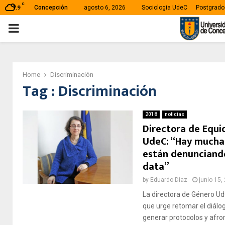
C
Concepción
agosto 6, 2026
Sociologia UdeC
Postgrado
7.9
PRIMARY
MENU
Home
Discriminación
Tag : Discriminación
2018
noticias
Directora de Equ
UdeC: “Hay mucha
están denunciand
data”
by
Eduardo Díaz
junio 15,
La directora de Género Ud
que urge retomar el diálo
generar protocolos y afro