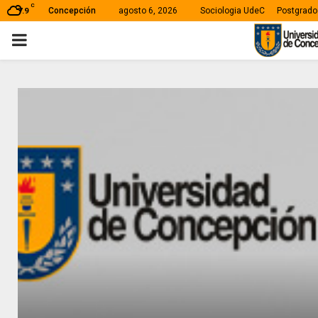
C
Concepción
agosto 6, 2026
Sociologia UdeC
Postgrado
7.9
PRIMARY
MENU